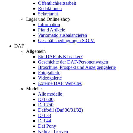
Öffentlichkeitsarbeit
Redaktionen
Sekretariat
Lager und Online-shop
Information
Pfand Artikele
Variomatic ausbalancieren
Geschäftsbedingungen S.O.V.
DAF
Allgemein
Ein DAF als Klassiker?
Geschichte der DAF-Personenwagen
Broschüre, Prospekt und Anzeigengalerie
Fotogallerie
Videogalerie
Externe DAF-Websites
Modelle
Alle modelle
Daf 600
Daf 750
Daffodil (Daf 30/31/32)
Daf 33
Daf 44
Daf Pony
Kalmar Tjorven