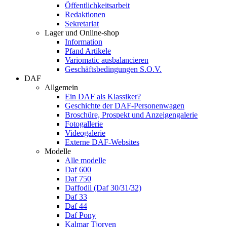
Öffentlichkeitsarbeit
Redaktionen
Sekretariat
Lager und Online-shop
Information
Pfand Artikele
Variomatic ausbalancieren
Geschäftsbedingungen S.O.V.
DAF
Allgemein
Ein DAF als Klassiker?
Geschichte der DAF-Personenwagen
Broschüre, Prospekt und Anzeigengalerie
Fotogallerie
Videogalerie
Externe DAF-Websites
Modelle
Alle modelle
Daf 600
Daf 750
Daffodil (Daf 30/31/32)
Daf 33
Daf 44
Daf Pony
Kalmar Tjorven