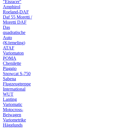
"Eisracer"
Amphirol
Roeland-DAF
Daf 55 Moretti /
Moretti DAF
Das
quadratische
Auto
(Körmeling)
ATAF
Variomaton
POMA
Chenilette
Piaggio
Snowcat S-750
Sabena
Flugzeugtreppe
International
WUT
Lanting
Variomatic
Motocross-
Beiwagen
Variometrike
Hägglunds