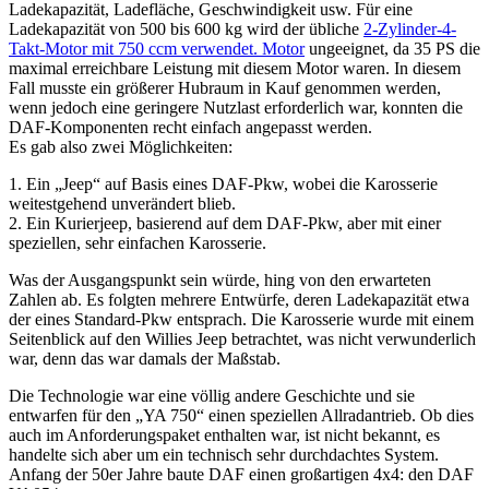
Ladekapazität, Ladefläche, Geschwindigkeit usw. Für eine
Ladekapazität von 500 bis 600 kg wird der übliche
2-Zylinder-4-
Takt-Motor mit 750 ccm verwendet. Motor
ungeeignet, da 35 PS die
maximal erreichbare Leistung mit diesem Motor waren. In diesem
Fall musste ein größerer Hubraum in Kauf genommen werden,
wenn jedoch eine geringere Nutzlast erforderlich war, konnten die
DAF-Komponenten recht einfach angepasst werden.
Es gab also zwei Möglichkeiten:
1. Ein „Jeep“ auf Basis eines DAF-Pkw, wobei die Karosserie
weitestgehend unverändert blieb.
2. Ein Kurierjeep, basierend auf dem DAF-Pkw, aber mit einer
speziellen, sehr einfachen Karosserie.
Was der Ausgangspunkt sein würde, hing von den erwarteten
Zahlen ab. Es folgten mehrere Entwürfe, deren Ladekapazität etwa
der eines Standard-Pkw entsprach. Die Karosserie wurde mit einem
Seitenblick auf den Willies Jeep betrachtet, was nicht verwunderlich
war, denn das war damals der Maßstab.
Die Technologie war eine völlig andere Geschichte und sie
entwarfen für den „YA 750“ einen speziellen Allradantrieb. Ob dies
auch im Anforderungspaket enthalten war, ist nicht bekannt, es
handelte sich aber um ein technisch sehr durchdachtes System.
Anfang der 50er Jahre baute DAF einen großartigen 4x4: den DAF