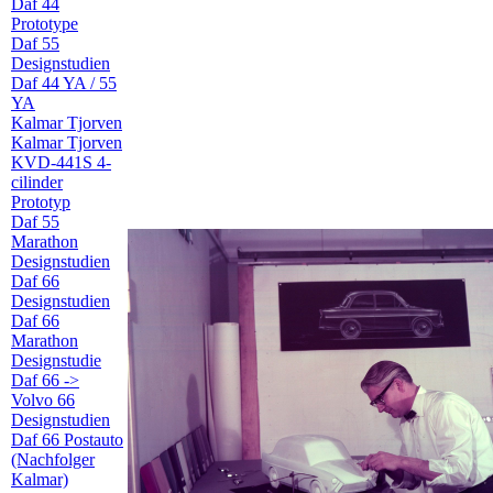
Daf 44
Prototype
Daf 55
Designstudien
Daf 44 YA / 55
YA
Kalmar Tjorven
Kalmar Tjorven
KVD-441S 4-
cilinder
Prototyp
Daf 55
Marathon
Designstudien
Daf 66
Designstudien
Daf 66
Marathon
Designstudie
Daf 66 ->
Volvo 66
Designstudien
Daf 66 Postauto
(Nachfolger
Kalmar)