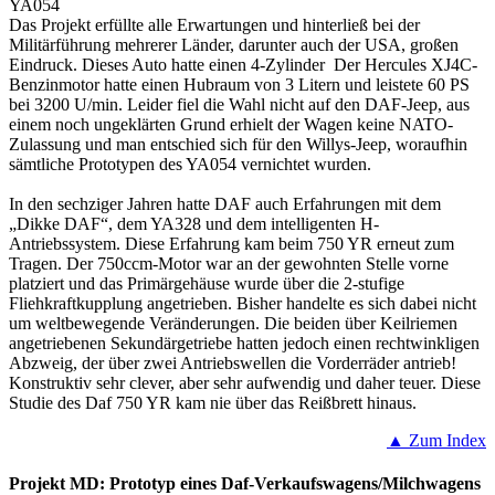
YA054
Das Projekt erfüllte alle Erwartungen und hinterließ bei der
Militärführung mehrerer Länder, darunter auch der USA, großen
Eindruck. Dieses Auto hatte einen 4-Zylinder Der Hercules XJ4C-
Benzinmotor hatte einen Hubraum von 3 Litern und leistete 60 PS
bei 3200 U/min. Leider fiel die Wahl nicht auf den DAF-Jeep, aus
einem noch ungeklärten Grund erhielt der Wagen keine NATO-
Zulassung und man entschied sich für den Willys-Jeep, woraufhin
sämtliche Prototypen des YA054 vernichtet wurden.
In den sechziger Jahren hatte DAF auch Erfahrungen mit dem
„Dikke DAF“, dem YA328 und dem intelligenten H-
Antriebssystem. Diese Erfahrung kam beim 750 YR erneut zum
Tragen. Der 750ccm-Motor war an der gewohnten Stelle vorne
platziert und das Primärgehäuse wurde über die 2-stufige
Fliehkraftkupplung angetrieben. Bisher handelte es sich dabei nicht
um weltbewegende Veränderungen. Die beiden über Keilriemen
angetriebenen Sekundärgetriebe hatten jedoch einen rechtwinkligen
Abzweig, der über zwei Antriebswellen die Vorderräder antrieb!
Konstruktiv sehr clever, aber sehr aufwendig und daher teuer. Diese
Studie des Daf 750 YR kam nie über das Reißbrett hinaus.
▲ Zum Index
Projekt MD: Prototyp eines Daf-Verkaufswagens/Milchwagens