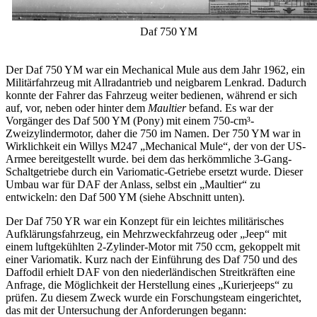
Daf 750 YM
Der Daf 750 YM war ein Mechanical Mule aus dem Jahr 1962, ein
Militärfahrzeug mit Allradantrieb und neigbarem Lenkrad. Dadurch
konnte der Fahrer das Fahrzeug weiter bedienen, während er sich
auf, vor, neben oder hinter dem
Maultier
befand. Es war der
Vorgänger des Daf 500 YM (Pony) mit einem 750-cm³-
Zweizylindermotor, daher die 750 im Namen. Der 750 YM war in
Wirklichkeit ein Willys M247 „Mechanical Mule“, der von der US-
Armee bereitgestellt wurde. bei dem das herkömmliche 3-Gang-
Schaltgetriebe durch ein Variomatic-Getriebe ersetzt wurde. Dieser
Umbau war für DAF der Anlass, selbst ein „Maultier“ zu
entwickeln: den Daf 500 YM (siehe Abschnitt unten).
Der Daf 750 YR war ein Konzept für ein leichtes militärisches
Aufklärungsfahrzeug, ein Mehrzweckfahrzeug oder „Jeep“ mit
einem luftgekühlten 2-Zylinder-Motor mit 750 ccm, gekoppelt mit
einer Variomatik. Kurz nach der Einführung des Daf 750 und des
Daffodil erhielt DAF von den niederländischen Streitkräften eine
Anfrage, die Möglichkeit der Herstellung eines „Kurierjeeps“ zu
prüfen. Zu diesem Zweck wurde ein Forschungsteam eingerichtet,
das mit der Untersuchung der Anforderungen begann: