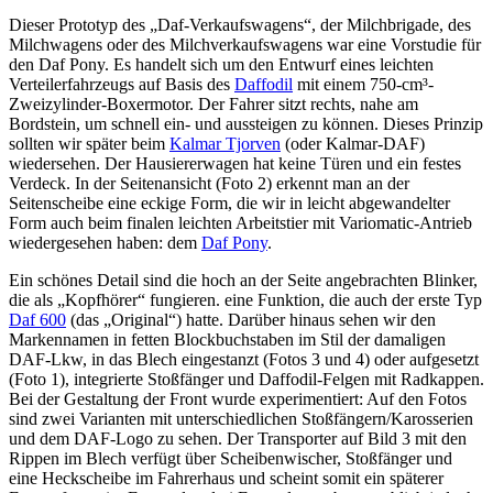
Dieser Prototyp des „Daf-Verkaufswagens“, der Milchbrigade, des
Milchwagens oder des Milchverkaufswagens war eine Vorstudie für
den Daf Pony. Es handelt sich um den Entwurf eines leichten
Verteilerfahrzeugs auf Basis des
Daffodil
mit einem 750-cm³-
Zweizylinder-Boxermotor. Der Fahrer sitzt rechts, nahe am
Bordstein, um schnell ein- und aussteigen zu können. Dieses Prinzip
sollten wir später beim
Kalmar Tjorven
(oder Kalmar-DAF)
wiedersehen. Der Hausiererwagen hat keine Türen und ein festes
Verdeck. In der Seitenansicht (Foto 2) erkennt man an der
Seitenscheibe eine eckige Form, die wir in leicht abgewandelter
Form auch beim finalen leichten Arbeitstier mit Variomatic-Antrieb
wiedergesehen haben: dem
Daf Pony
.
Ein schönes Detail sind die hoch an der Seite angebrachten Blinker,
die als „Kopfhörer“ fungieren. eine Funktion, die auch der erste Typ
Daf 600
(das „Original“) hatte. Darüber hinaus sehen wir den
Markennamen in fetten Blockbuchstaben im Stil der damaligen
DAF-Lkw, in das Blech eingestanzt (Fotos 3 und 4) oder aufgesetzt
(Foto 1), integrierte Stoßfänger und Daffodil-Felgen mit Radkappen.
Bei der Gestaltung der Front wurde experimentiert: Auf den Fotos
sind zwei Varianten mit unterschiedlichen Stoßfängern/Karosserien
und dem DAF-Logo zu sehen. Der Transporter auf Bild 3 mit den
Rippen im Blech verfügt über Scheibenwischer, Stoßfänger und
eine Heckscheibe im Fahrerhaus und scheint somit ein späterer