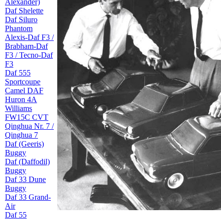
Alexander)
Daf Shelette
Daf Siluro
Phantom
Alexis-Daf F3 /
Brabham-Daf
F3 / Tecno-Daf
F3
Daf 555
Sportcoupe
Camel DAF
Huron 4A
Williams
FW15C CVT
Qinghua Nr. 7 /
Qinghua 7
Daf (Geeris)
Buggy
Daf (Daffodil)
Buggy
Daf 33 Dune
Buggy
Daf 33 Grand-
Air
Daf 55