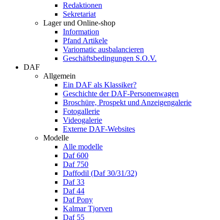
Redaktionen
Sekretariat
Lager und Online-shop
Information
Pfand Artikele
Variomatic ausbalancieren
Geschäftsbedingungen S.O.V.
DAF
Allgemein
Ein DAF als Klassiker?
Geschichte der DAF-Personenwagen
Broschüre, Prospekt und Anzeigengalerie
Fotogallerie
Videogalerie
Externe DAF-Websites
Modelle
Alle modelle
Daf 600
Daf 750
Daffodil (Daf 30/31/32)
Daf 33
Daf 44
Daf Pony
Kalmar Tjorven
Daf 55