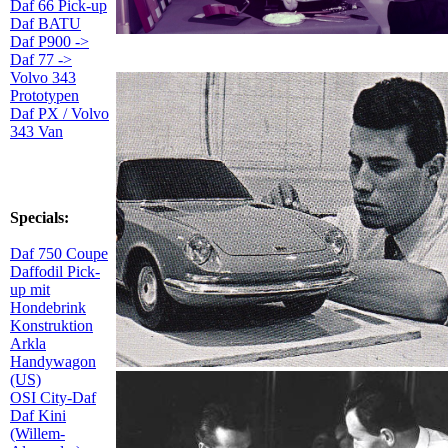
Daf 66 Pick-up
Daf BATU
Daf P900 ->
Daf 77 ->
Volvo 343
Prototypen
Daf PX / Volvo
343 Van
Specials:
Daf 750 Coupe
Daffodil Pick-
up mit
Hondebrink
Konstruktion
Arkla
Handywagon
(US)
OSI City-Daf
Daf Kini
(Willem-