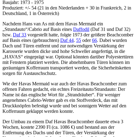
Baujahr: 1973 - 1975
Produziert: +/- 54 (21 in den Niederlanden + 30 in Frankreich, 2 in
Deutschland, 1 in Österreich)
Nachdem Hans van As mit dem Havas Mermaid ein
„Strandauto“/Cabrio auf Basis eines
Daffodil
(Daf 31 und Daf 32)
bzw.
Daf 33
vorgestellt hatte, folgte 1973 der größere Beachcomber
auf Basis eines (gebrauchten)
Daf 44
.
55
oder
66
. Dabei wurden
Dach und Türen entfernt und zur notwendigen Verstärkung der
Karosserie wurden dicke und hohe Schweller angefertigt, in die
„HAVAS“ eingeprägt war. Optional könnten darüber Polyestertüren
mit Fenstern platziert werden. Die abnehmbaren Türen können im
geräumigen Kofferraum transportiert werden, die Sicherheitsketten
sorgen für Austauschschutz.
Wie der Havas Mermaid war auch der Havas Beachcomber zum
offenen Fahren gedacht, ein echtes Freizeitauto/Strandauto: Der
Name ist das englische Wort für „Strandräuber“. Für weniger
angenehmes Cabrio-Wetter gab es ein Stoffverdeck, das mit
Druckknöpfen befestigt wurde und bei sonnigem Wetter auf den
Kofferraum geklappt werden konnte.
Der Umbau zu einem Daf Havas Beachcomber dauerte etwa 3
Wochen, kostete 2390 Fl (ca. 1086 €) und bestand aus der
Entfernung des Dachs und der Türen, der Verstärkung der