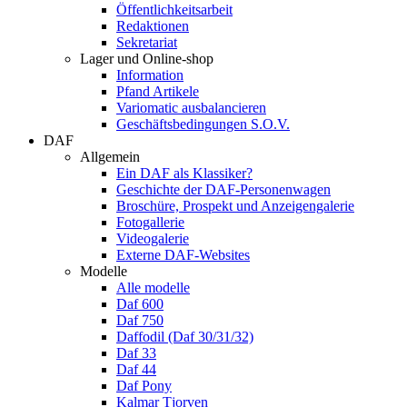
Öffentlichkeitsarbeit
Redaktionen
Sekretariat
Lager und Online-shop
Information
Pfand Artikele
Variomatic ausbalancieren
Geschäftsbedingungen S.O.V.
DAF
Allgemein
Ein DAF als Klassiker?
Geschichte der DAF-Personenwagen
Broschüre, Prospekt und Anzeigengalerie
Fotogallerie
Videogalerie
Externe DAF-Websites
Modelle
Alle modelle
Daf 600
Daf 750
Daffodil (Daf 30/31/32)
Daf 33
Daf 44
Daf Pony
Kalmar Tjorven