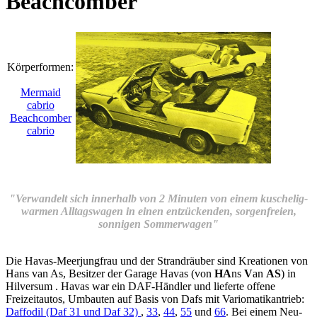
Beachcomber
Körperformen:
Mermaid
cabrio
Beachcomber
cabrio
"Verwandelt sich innerhalb von 2 Minuten von einem kuschelig-
warmen Alltagswagen in einen entzückenden, sorgenfreien,
sonnigen Sommerwagen"
Die Havas-Meerjungfrau und der Strandräuber sind Kreationen von
Hans van As, Besitzer der Garage Havas (von
HA
ns
V
an
AS
) in
Hilversum . Havas war ein DAF-Händler und lieferte offene
Freizeitautos, Umbauten auf Basis von Dafs mit Variomatikantrieb:
Daffodil (Daf 31 und Daf 32)
,
33
,
44
,
55
und
66
. Bei einem Neu-