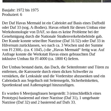
Baujahr: 1972 bis 1975
Produziert: 6
Der Daf Havas Mermaid ist ein Cabriolet auf Basis eines Daffodil
oder Daf 33 (sog. A-Bodies). Havas erhielt für diesen Umbau eine
Werkshomologie von DAF, so dass es keine Probleme bei der
Genehmigung durch die Nationale Straßenverkehrsbehörde gab.
Der Kunde konnte seine/ihre Narzisse (Daf 31/32) oder Daf 33 in
Hilversum zurücklassen, wo nach ca. 3 Wochen und der Summe
von Fl 2300,- (ca. € 1045,-) die „Havas Mermaid“ fertig war. Auf
Anfrage konnte die Werkstatt Havas einen gebrauchten Daf
inklusive Umbau für Fl 4000 (ca. 1800 €) liefern.
Der Umbau bestand darin, das Dach, die Seitenfenster und Türen zu
entfernen, die Karosserie durch einen dicken Schweller zu
verstärken, die Lenksäule und die Vordersitze abzusenken und ein
Cabriodach aus Segeltuch mit Seitensegeln, Sicherheitsketten,
Sportlenkrad und Außenspiegel hinzuzufügen.
Es wurden 6 Meerjungfrauen hergestellt: 3 (einschließlich eines
Prototyps) basierend auf einer Narzisse (Daf 31), 1 umgebaute
Narzisse (Daf 32) und 2 basierend auf Dafs 33.