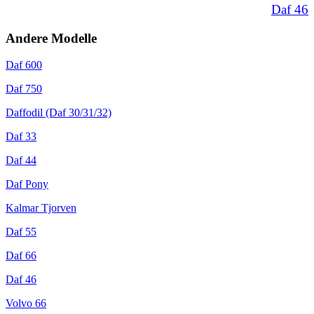
Daf 46
Andere Modelle
Daf 600
Daf 750
Daffodil (Daf 30/31/32)
Daf 33
Daf 44
Daf Pony
Kalmar Tjorven
Daf 55
Daf 66
Daf 46
Volvo 66