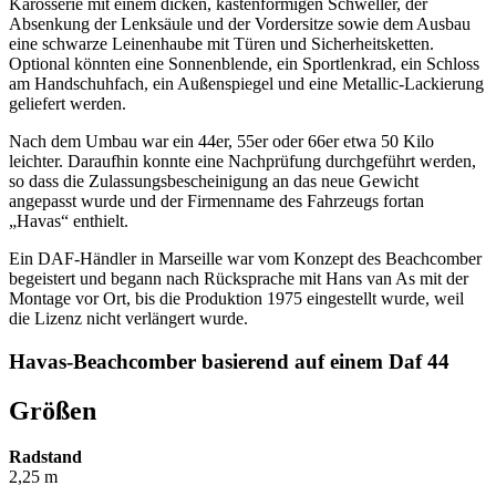
Karosserie mit einem dicken, kastenförmigen Schweller, der
Absenkung der Lenksäule und der Vordersitze sowie dem Ausbau
eine schwarze Leinenhaube mit Türen und Sicherheitsketten.
Optional könnten eine Sonnenblende, ein Sportlenkrad, ein Schloss
am Handschuhfach, ein Außenspiegel und eine Metallic-Lackierung
geliefert werden.
Nach dem Umbau war ein 44er, 55er oder 66er etwa 50 Kilo
leichter. Daraufhin konnte eine Nachprüfung durchgeführt werden,
so dass die Zulassungsbescheinigung an das neue Gewicht
angepasst wurde und der Firmenname des Fahrzeugs fortan
„Havas“ enthielt.
Ein DAF-Händler in Marseille war vom Konzept des Beachcomber
begeistert und begann nach Rücksprache mit Hans van As mit der
Montage vor Ort, bis die Produktion 1975 eingestellt wurde, weil
die Lizenz nicht verlängert wurde.
Havas-Beachcomber basierend auf einem Daf 44
Größen
Radstand
2,25 m