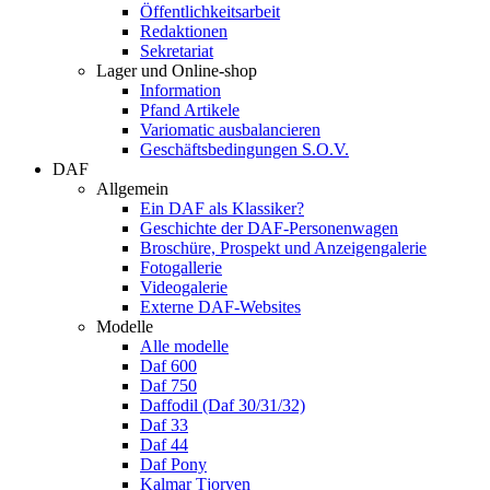
Öffentlichkeitsarbeit
Redaktionen
Sekretariat
Lager und Online-shop
Information
Pfand Artikele
Variomatic ausbalancieren
Geschäftsbedingungen S.O.V.
DAF
Allgemein
Ein DAF als Klassiker?
Geschichte der DAF-Personenwagen
Broschüre, Prospekt und Anzeigengalerie
Fotogallerie
Videogalerie
Externe DAF-Websites
Modelle
Alle modelle
Daf 600
Daf 750
Daffodil (Daf 30/31/32)
Daf 33
Daf 44
Daf Pony
Kalmar Tjorven