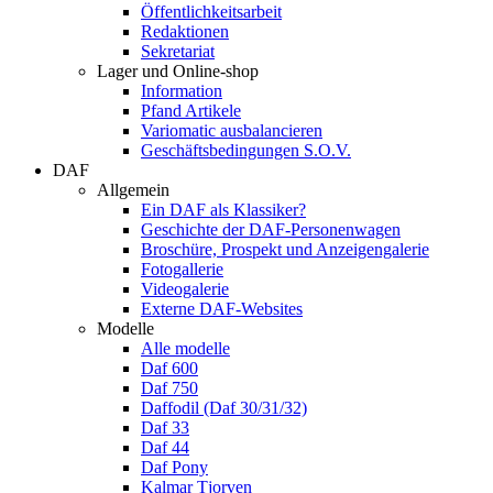
Öffentlichkeitsarbeit
Redaktionen
Sekretariat
Lager und Online-shop
Information
Pfand Artikele
Variomatic ausbalancieren
Geschäftsbedingungen S.O.V.
DAF
Allgemein
Ein DAF als Klassiker?
Geschichte der DAF-Personenwagen
Broschüre, Prospekt und Anzeigengalerie
Fotogallerie
Videogalerie
Externe DAF-Websites
Modelle
Alle modelle
Daf 600
Daf 750
Daffodil (Daf 30/31/32)
Daf 33
Daf 44
Daf Pony
Kalmar Tjorven