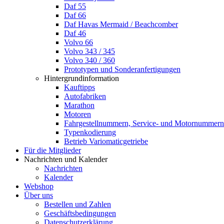
Daf 55
Daf 66
Daf Havas Mermaid / Beachcomber
Daf 46
Volvo 66
Volvo 343 / 345
Volvo 340 / 360
Prototypen und Sonderanfertigungen
Hintergrundinformation
Kauftipps
Autofabriken
Marathon
Motoren
Fahrgestellnummern, Service- und Motornummern
Typenkodierung
Betrieb Variomaticgetriebe
Für die Mitglieder
Nachrichten und Kalender
Nachrichten
Kalender
Webshop
Über uns
Bestellen und Zahlen
Geschäftsbedingungen
Datenschutzerklärung