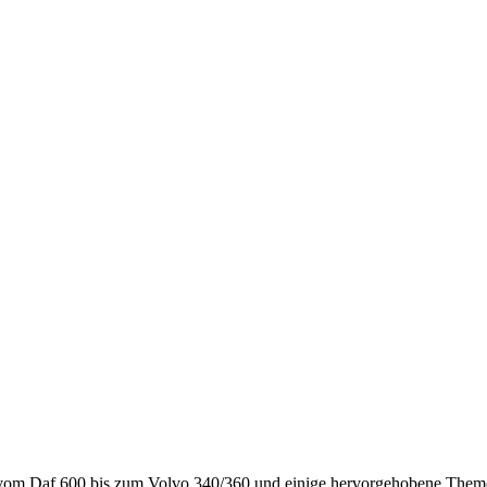
: vom Daf 600 bis zum Volvo 340/360 und einige hervorgehobene Theme