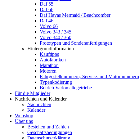
Daf 55
Daf 66
Daf Havas Mermaid / Beachcomber
Daf 46
Volvo 66
Volvo 343 / 345
Volvo 340 / 360
Prototypen und Sonderanfertigungen
Hintergrundinformation
Kauftipps
Autofabriken
Marathon
Motoren
Fahrgestellnummern, Service- und Motornummern
Typenkodierung
Betrieb Variomaticgetriebe
Für die Mitglieder
Nachrichten und Kalender
Nachrichten
Kalender
Webshop
Über uns
Bestellen und Zahlen
Geschäftsbedingungen
Datenschutzerklärung