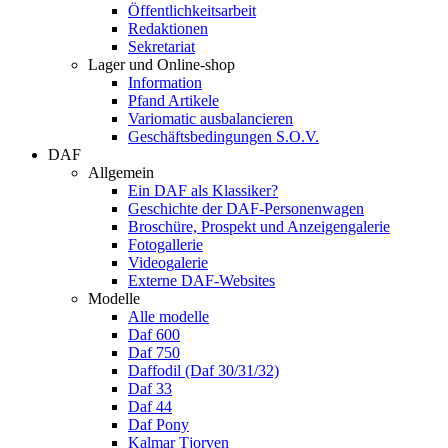
Öffentlichkeitsarbeit
Redaktionen
Sekretariat
Lager und Online-shop
Information
Pfand Artikele
Variomatic ausbalancieren
Geschäftsbedingungen S.O.V.
DAF
Allgemein
Ein DAF als Klassiker?
Geschichte der DAF-Personenwagen
Broschüre, Prospekt und Anzeigengalerie
Fotogallerie
Videogalerie
Externe DAF-Websites
Modelle
Alle modelle
Daf 600
Daf 750
Daffodil (Daf 30/31/32)
Daf 33
Daf 44
Daf Pony
Kalmar Tjorven