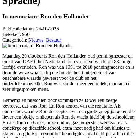
Sprache)
In memoriam: Ron den Hollander
Publicatiedatum:
24-10-2025
Bekeken:
950
Categorieën:
Nieuws
,
Bestuur
Maandag 20 oktober is Ron den Hollander, oud penningmeester en
erelid van DAF Club Nederland toch vrij onverwacht op 83-jarige
leeftijd overleden. Ron was van 1991 tot 2018 penningmeester en is
door de wijze waarop hij die functie heeft uitgeoefend van
onschatbare waarde geweest voor de club en het
onderdelenmagazijn. Ron was zonder meer een uniek, markant en
zeer uitgesproken mens.
Beroemd en misschien door sommigen zelfs wel een beetje
gevreesd, dat was Ron. En Ron genoot van die reputatie. Als
conrector zwaaide Ron de scepter over een grote groep jongeren die
liever een blokje omliepen als Ron de wacht hield bij de schooldeur.
En als Toon de Greef, onze oud magazijnmeester, werkzaam als
conciërge op diezelfde school, extra inzet nodig had om klusjes te
klaren, zorgde Ron ervoor het benodigde aantal nablijfstraffen uit te