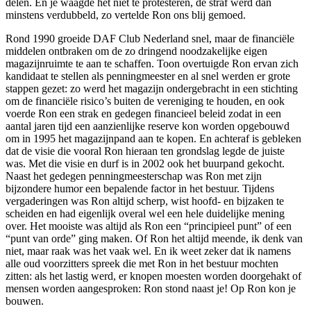
delen. En je waagde het niet te protesteren, de straf werd dan
minstens verdubbeld, zo vertelde Ron ons blij gemoed.
Rond 1990 groeide DAF Club Nederland snel, maar de financiële
middelen ontbraken om de zo dringend noodzakelijke eigen
magazijnruimte te aan te schaffen. Toon overtuigde Ron ervan zich
kandidaat te stellen als penningmeester en al snel werden er grote
stappen gezet: zo werd het magazijn ondergebracht in een stichting
om de financiële risico’s buiten de vereniging te houden, en ook
voerde Ron een strak en gedegen financieel beleid zodat in een
aantal jaren tijd een aanzienlijke reserve kon worden opgebouwd
om in 1995 het magazijnpand aan te kopen. En achteraf is gebleken
dat de visie die vooral Ron hieraan ten grondslag legde de juiste
was. Met die visie en durf is in 2002 ook het buurpand gekocht.
Naast het gedegen penningmeesterschap was Ron met zijn
bijzondere humor een bepalende factor in het bestuur. Tijdens
vergaderingen was Ron altijd scherp, wist hoofd- en bijzaken te
scheiden en had eigenlijk overal wel een hele duidelijke mening
over. Het mooiste was altijd als Ron een “principieel punt” of een
“punt van orde” ging maken. Of Ron het altijd meende, ik denk van
niet, maar raak was het vaak wel. En ik weet zeker dat ik namens
alle oud voorzitters spreek die met Ron in het bestuur mochten
zitten: als het lastig werd, er knopen moesten worden doorgehakt of
mensen worden aangesproken: Ron stond naast je! Op Ron kon je
bouwen.