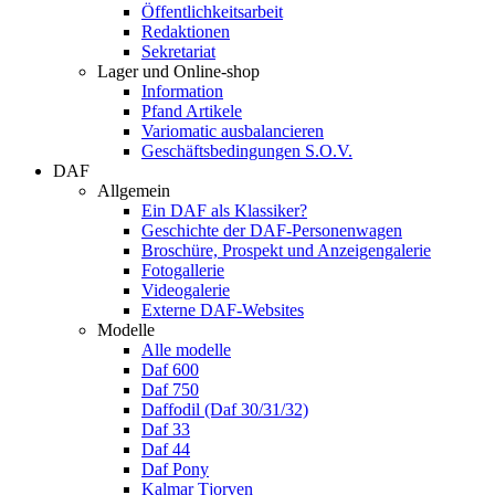
Öffentlichkeitsarbeit
Redaktionen
Sekretariat
Lager und Online-shop
Information
Pfand Artikele
Variomatic ausbalancieren
Geschäftsbedingungen S.O.V.
DAF
Allgemein
Ein DAF als Klassiker?
Geschichte der DAF-Personenwagen
Broschüre, Prospekt und Anzeigengalerie
Fotogallerie
Videogalerie
Externe DAF-Websites
Modelle
Alle modelle
Daf 600
Daf 750
Daffodil (Daf 30/31/32)
Daf 33
Daf 44
Daf Pony
Kalmar Tjorven