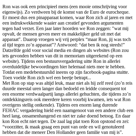
Ron was ook een principieel mens (een mooie omschrijving voor
eigenwijs). Zo verdween bij de komst van de Euro de eurocheque.
Er moest dus een pinapparaat komen, waar Ron zich al jaren en met
een indrukwekkende waaier aan creatief gevonden argumenten
tegen had verzet. Een jaar later hoorden we Ron zeggen: "wat mij
opvalt, de mensen geven meer en makkelijker geld uit met dat
apparaat". Daarop vroegen wij vrij perplex “maar Ron, jij was toch
al tijd tegen zo’n apparaat”? Antwoord: “dat ben ik nog steeds!”
Datzelfde gold voor social media en dingen als websites (Ron zou
iets gevonden hebben van dit in memoriam uitgerekend op een
website). Tijdens een bestuursvergadering uitte Ron in allerlei
overduidelijke bewoordingen hier helemaal niets mee te hebben.
Totdat een medebestuurslid ineens op zijn facebook-pagina stuitte.
Toen voelde Ron zich wel een beetje betrapt...
Met Ron op stap was altijd leuk, maar niet als hij zelf reed (zo’n reis
duurde meestal uren langer dan bedoeld en leidde consequent tot
een enorme verdwaalpartij langs allerlei gehuchten, die tijdens zo’n
ontdekkingsreis ook meerdere keren voorbij kwamen, iets wat Ron
overigens stellig ontkende). Tijdens een enorm lang durende
FEHAC vergadering hield een naamgenoot van een andere club een
heel lang, onsamenhangend en niet ter zake doend betoog. En daar
kon Ron echt niet tegen. De zaal lag plat toen Ron opstond en zei:
“voorzitter, ik maak graag een punt van orde en wil genotuleerd
hebben dat die meneer Den Hollander geen familie van mij is”.