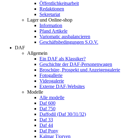
Öffentlichkeitsarbeit
Redaktionen
Sekretariat
Lager und Online-shop
Information
Pfand Artikele
Variomatic ausbalancieren
Geschäftsbedingungen S.O.V.
DAF
Allgemein
Ein DAF als Klassiker?
Geschichte der DAF-Personenwagen
Broschüre, Prospekt und Anzeigengalerie
Fotogallerie
Videogalerie
Externe DAF-Websites
Modelle
Alle modelle
Daf 600
Daf 750
Daffodil (Daf 30/31/32)
Daf 33
Daf 44
Daf Pony
Kalmar Tjorven