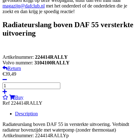
gevonden krijgt op deze webpagina, stuur dan een mail naar
magazijn@dafclub.nl
met het onderdeel of de onderdelen die je
zoekt en dan krijg je spoedig reactie!
Radiateurslang boven DAF 55 versterkte
uitvoering
Artikelnummer:
224414RALLY
Volvo nummer:
3104100RALLY
Return
€39,49
Buy
Ref 224414RALLY
Description
Radiateurslang boven DAF 55 in versterkte uitvoering. Verbindt
radiateur bovenzijde met waterpomp (zonder thermostaat)
Artikelnummer: 224414RALLYp