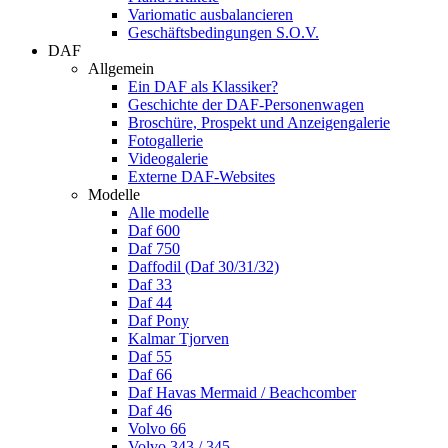
Variomatic ausbalancieren
Geschäftsbedingungen S.O.V.
DAF
Allgemein
Ein DAF als Klassiker?
Geschichte der DAF-Personenwagen
Broschüre, Prospekt und Anzeigengalerie
Fotogallerie
Videogalerie
Externe DAF-Websites
Modelle
Alle modelle
Daf 600
Daf 750
Daffodil (Daf 30/31/32)
Daf 33
Daf 44
Daf Pony
Kalmar Tjorven
Daf 55
Daf 66
Daf Havas Mermaid / Beachcomber
Daf 46
Volvo 66
Volvo 343 / 345