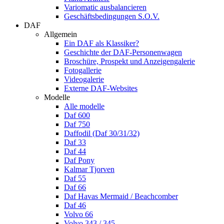
Variomatic ausbalancieren
Geschäftsbedingungen S.O.V.
DAF
Allgemein
Ein DAF als Klassiker?
Geschichte der DAF-Personenwagen
Broschüre, Prospekt und Anzeigengalerie
Fotogallerie
Videogalerie
Externe DAF-Websites
Modelle
Alle modelle
Daf 600
Daf 750
Daffodil (Daf 30/31/32)
Daf 33
Daf 44
Daf Pony
Kalmar Tjorven
Daf 55
Daf 66
Daf Havas Mermaid / Beachcomber
Daf 46
Volvo 66
Volvo 343 / 345