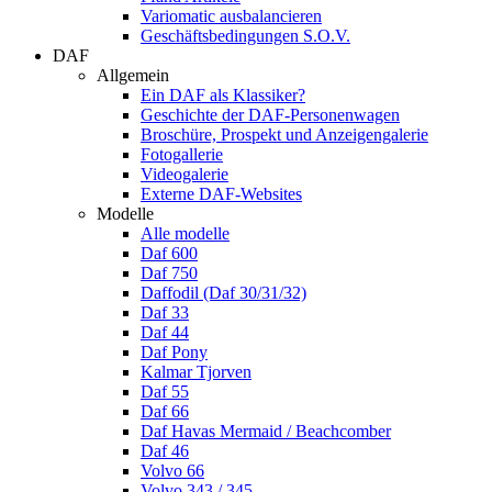
Variomatic ausbalancieren
Geschäftsbedingungen S.O.V.
DAF
Allgemein
Ein DAF als Klassiker?
Geschichte der DAF-Personenwagen
Broschüre, Prospekt und Anzeigengalerie
Fotogallerie
Videogalerie
Externe DAF-Websites
Modelle
Alle modelle
Daf 600
Daf 750
Daffodil (Daf 30/31/32)
Daf 33
Daf 44
Daf Pony
Kalmar Tjorven
Daf 55
Daf 66
Daf Havas Mermaid / Beachcomber
Daf 46
Volvo 66
Volvo 343 / 345