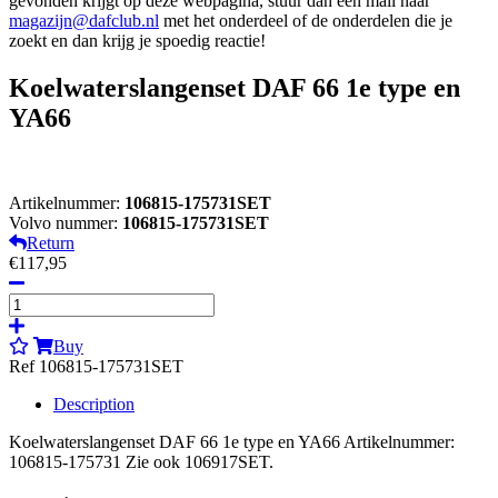
gevonden krijgt op deze webpagina, stuur dan een mail naar
magazijn@dafclub.nl
met het onderdeel of de onderdelen die je
zoekt en dan krijg je spoedig reactie!
Koelwaterslangenset DAF 66 1e type en
YA66
Artikelnummer:
106815-175731SET
Volvo nummer:
106815-175731SET
Return
€117,95
Buy
Ref 106815-175731SET
Description
Koelwaterslangenset DAF 66 1e type en YA66 Artikelnummer:
106815-175731 Zie ook 106917SET.