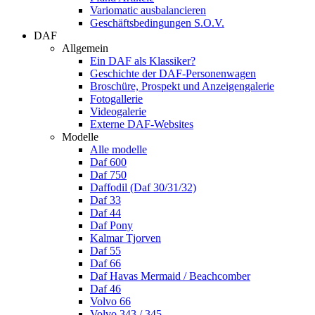
Variomatic ausbalancieren
Geschäftsbedingungen S.O.V.
DAF
Allgemein
Ein DAF als Klassiker?
Geschichte der DAF-Personenwagen
Broschüre, Prospekt und Anzeigengalerie
Fotogallerie
Videogalerie
Externe DAF-Websites
Modelle
Alle modelle
Daf 600
Daf 750
Daffodil (Daf 30/31/32)
Daf 33
Daf 44
Daf Pony
Kalmar Tjorven
Daf 55
Daf 66
Daf Havas Mermaid / Beachcomber
Daf 46
Volvo 66
Volvo 343 / 345