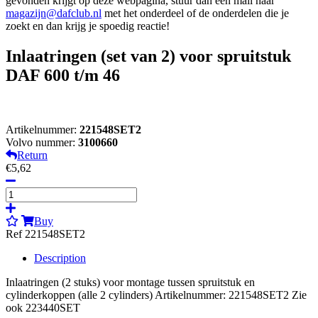
gevonden krijgt op deze webpagina, stuur dan een mail naar
magazijn@dafclub.nl
met het onderdeel of de onderdelen die je
zoekt en dan krijg je spoedig reactie!
Inlaatringen (set van 2) voor spruitstuk
DAF 600 t/m 46
Artikelnummer:
221548SET2
Volvo nummer:
3100660
Return
€5,62
Buy
Ref 221548SET2
Description
Inlaatringen (2 stuks) voor montage tussen spruitstuk en
cylinderkoppen (alle 2 cylinders) Artikelnummer: 221548SET2 Zie
ook 223440SET