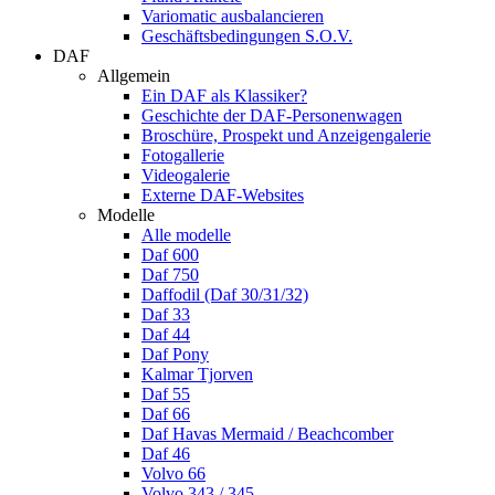
Variomatic ausbalancieren
Geschäftsbedingungen S.O.V.
DAF
Allgemein
Ein DAF als Klassiker?
Geschichte der DAF-Personenwagen
Broschüre, Prospekt und Anzeigengalerie
Fotogallerie
Videogalerie
Externe DAF-Websites
Modelle
Alle modelle
Daf 600
Daf 750
Daffodil (Daf 30/31/32)
Daf 33
Daf 44
Daf Pony
Kalmar Tjorven
Daf 55
Daf 66
Daf Havas Mermaid / Beachcomber
Daf 46
Volvo 66
Volvo 343 / 345