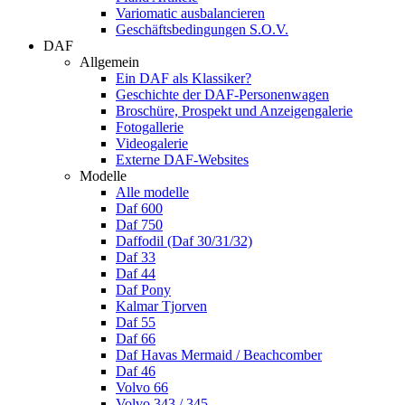
Variomatic ausbalancieren
Geschäftsbedingungen S.O.V.
DAF
Allgemein
Ein DAF als Klassiker?
Geschichte der DAF-Personenwagen
Broschüre, Prospekt und Anzeigengalerie
Fotogallerie
Videogalerie
Externe DAF-Websites
Modelle
Alle modelle
Daf 600
Daf 750
Daffodil (Daf 30/31/32)
Daf 33
Daf 44
Daf Pony
Kalmar Tjorven
Daf 55
Daf 66
Daf Havas Mermaid / Beachcomber
Daf 46
Volvo 66
Volvo 343 / 345