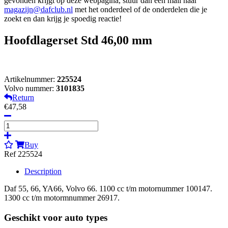
gevonden krijgt op deze webpagina, stuur dan een mail naar
magazijn@dafclub.nl
met het onderdeel of de onderdelen die je
zoekt en dan krijg je spoedig reactie!
Hoofdlagerset Std 46,00 mm
Artikelnummer:
225524
Volvo nummer:
3101835
Return
€47,58
Buy
Ref 225524
Description
Daf 55, 66, YA66, Volvo 66. 1100 cc t/m motornummer 100147.
1300 cc t/m motormnummer 26917.
Geschikt voor auto types