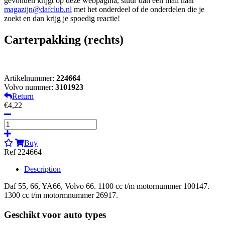
gevonden krijgt op deze webpagina, stuur dan een mail naar
magazijn@dafclub.nl
met het onderdeel of de onderdelen die je
zoekt en dan krijg je spoedig reactie!
Carterpakking (rechts)
Artikelnummer:
224664
Volvo nummer:
3101923
Return
€4,22
Buy
Ref 224664
Description
Daf 55, 66, YA66, Volvo 66. 1100 cc t/m motornummer 100147.
1300 cc t/m motormnummer 26917.
Geschikt voor auto types