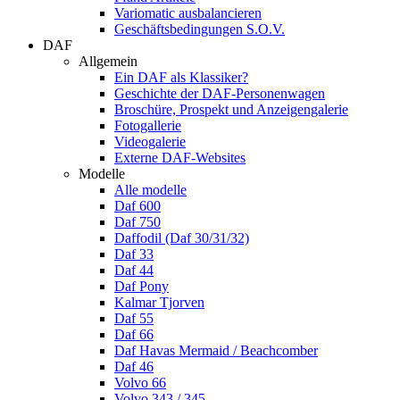
Variomatic ausbalancieren
Geschäftsbedingungen S.O.V.
DAF
Allgemein
Ein DAF als Klassiker?
Geschichte der DAF-Personenwagen
Broschüre, Prospekt und Anzeigengalerie
Fotogallerie
Videogalerie
Externe DAF-Websites
Modelle
Alle modelle
Daf 600
Daf 750
Daffodil (Daf 30/31/32)
Daf 33
Daf 44
Daf Pony
Kalmar Tjorven
Daf 55
Daf 66
Daf Havas Mermaid / Beachcomber
Daf 46
Volvo 66
Volvo 343 / 345