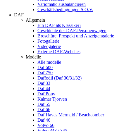
Variomatic ausbalancieren
Geschäftsbedingungen S.O.V.
DAF
Allgemein
Ein DAF als Klassiker?
Geschichte der DAF-Personenwagen
Broschüre, Prospekt und Anzeigengalerie
Fotogallerie
Videogalerie
Externe DAF-Websites
Modelle
Alle modelle
Daf 600
Daf 750
Daffodil (Daf 30/31/32)
Daf 33
Daf 44
Daf Pony
Kalmar Tjorven
Daf 55
Daf 66
Daf Havas Mermaid / Beachcomber
Daf 46
Volvo 66
Volvo 343 / 345