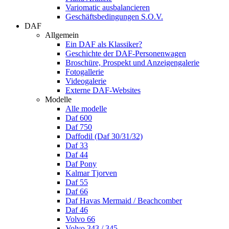
Variomatic ausbalancieren
Geschäftsbedingungen S.O.V.
DAF
Allgemein
Ein DAF als Klassiker?
Geschichte der DAF-Personenwagen
Broschüre, Prospekt und Anzeigengalerie
Fotogallerie
Videogalerie
Externe DAF-Websites
Modelle
Alle modelle
Daf 600
Daf 750
Daffodil (Daf 30/31/32)
Daf 33
Daf 44
Daf Pony
Kalmar Tjorven
Daf 55
Daf 66
Daf Havas Mermaid / Beachcomber
Daf 46
Volvo 66
Volvo 343 / 345