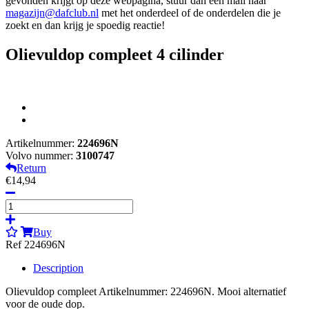
gevonden krijgt op deze webpagina, stuur dan een mail naar
magazijn@dafclub.nl
met het onderdeel of de onderdelen die je
zoekt en dan krijg je spoedig reactie!
Olievuldop compleet 4 cilinder
Artikelnummer:
224696N
Volvo nummer:
3100747
Return
€14,94
Buy
Ref 224696N
Description
Olievuldop compleet Artikelnummer: 224696N. Mooi alternatief
voor de oude dop.