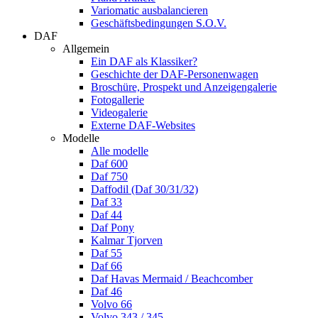
Variomatic ausbalancieren
Geschäftsbedingungen S.O.V.
DAF
Allgemein
Ein DAF als Klassiker?
Geschichte der DAF-Personenwagen
Broschüre, Prospekt und Anzeigengalerie
Fotogallerie
Videogalerie
Externe DAF-Websites
Modelle
Alle modelle
Daf 600
Daf 750
Daffodil (Daf 30/31/32)
Daf 33
Daf 44
Daf Pony
Kalmar Tjorven
Daf 55
Daf 66
Daf Havas Mermaid / Beachcomber
Daf 46
Volvo 66
Volvo 343 / 345