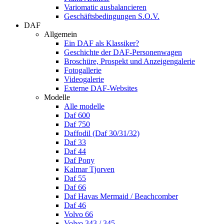
Variomatic ausbalancieren
Geschäftsbedingungen S.O.V.
DAF
Allgemein
Ein DAF als Klassiker?
Geschichte der DAF-Personenwagen
Broschüre, Prospekt und Anzeigengalerie
Fotogallerie
Videogalerie
Externe DAF-Websites
Modelle
Alle modelle
Daf 600
Daf 750
Daffodil (Daf 30/31/32)
Daf 33
Daf 44
Daf Pony
Kalmar Tjorven
Daf 55
Daf 66
Daf Havas Mermaid / Beachcomber
Daf 46
Volvo 66
Volvo 343 / 345