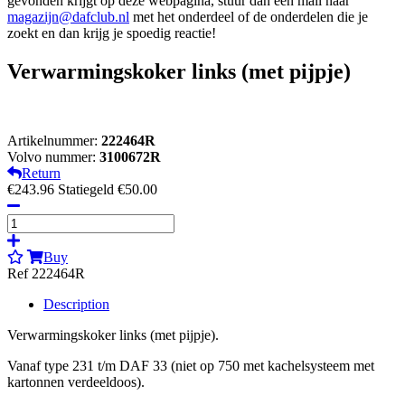
gevonden krijgt op deze webpagina, stuur dan een mail naar
magazijn@dafclub.nl
met het onderdeel of de onderdelen die je
zoekt en dan krijg je spoedig reactie!
Verwarmingskoker links (met pijpje)
Artikelnummer:
222464R
Volvo nummer:
3100672R
Return
€243.96
Statiegeld €50.00
Buy
Ref 222464R
Description
Verwarmingskoker links (met pijpje).
Vanaf type 231 t/m DAF 33 (niet op 750 met kachelsysteem met
kartonnen verdeeldoos).