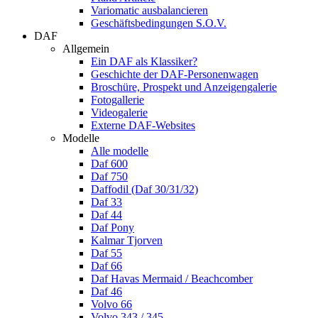
Variomatic ausbalancieren
Geschäftsbedingungen S.O.V.
DAF
Allgemein
Ein DAF als Klassiker?
Geschichte der DAF-Personenwagen
Broschüre, Prospekt und Anzeigengalerie
Fotogallerie
Videogalerie
Externe DAF-Websites
Modelle
Alle modelle
Daf 600
Daf 750
Daffodil (Daf 30/31/32)
Daf 33
Daf 44
Daf Pony
Kalmar Tjorven
Daf 55
Daf 66
Daf Havas Mermaid / Beachcomber
Daf 46
Volvo 66
Volvo 343 / 345