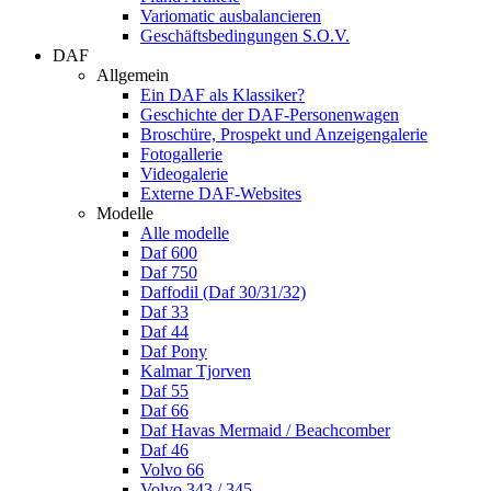
Variomatic ausbalancieren
Geschäftsbedingungen S.O.V.
DAF
Allgemein
Ein DAF als Klassiker?
Geschichte der DAF-Personenwagen
Broschüre, Prospekt und Anzeigengalerie
Fotogallerie
Videogalerie
Externe DAF-Websites
Modelle
Alle modelle
Daf 600
Daf 750
Daffodil (Daf 30/31/32)
Daf 33
Daf 44
Daf Pony
Kalmar Tjorven
Daf 55
Daf 66
Daf Havas Mermaid / Beachcomber
Daf 46
Volvo 66
Volvo 343 / 345