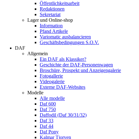
Öffentlichkeitsarbeit
Redaktionen
Sekretariat
Lager und Online-shop
Information
Pfand Artikele
Variomatic ausbalancieren
Geschäftsbedingungen S.O.V.
DAF
Allgemein
Ein DAF als Klassiker?
Geschichte der DAF-Personenwagen
Broschüre, Prospekt und Anzeigengalerie
Fotogallerie
Videogalerie
Externe DAF-Websites
Modelle
Alle modelle
Daf 600
Daf 750
Daffodil (Daf 30/31/32)
Daf 33
Daf 44
Daf Pony
Kalmar Tjorven