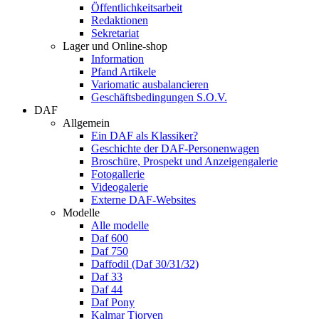
Öffentlichkeitsarbeit
Redaktionen
Sekretariat
Lager und Online-shop
Information
Pfand Artikele
Variomatic ausbalancieren
Geschäftsbedingungen S.O.V.
DAF
Allgemein
Ein DAF als Klassiker?
Geschichte der DAF-Personenwagen
Broschüre, Prospekt und Anzeigengalerie
Fotogallerie
Videogalerie
Externe DAF-Websites
Modelle
Alle modelle
Daf 600
Daf 750
Daffodil (Daf 30/31/32)
Daf 33
Daf 44
Daf Pony
Kalmar Tjorven