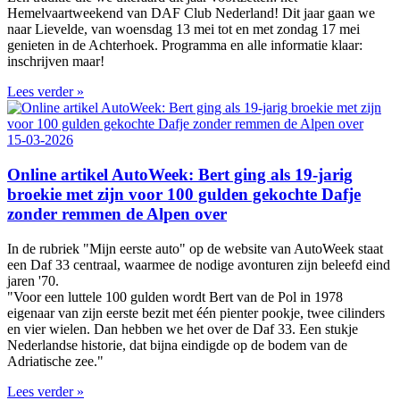
Hemelvaartweekend van DAF Club Nederland! Dit jaar gaan we
naar Lievelde, van woensdag 13 mei tot en met zondag 17 mei
genieten in de Achterhoek. Programma en alle informatie klaar:
inschrijven maar!
Lees verder »
15-03-2026
Online artikel AutoWeek: Bert ging als 19-jarig
broekie met zijn voor 100 gulden gekochte Dafje
zonder remmen de Alpen over
In de rubriek "Mijn eerste auto" op de website van AutoWeek staat
een Daf 33 centraal, waarmee de nodige avonturen zijn beleefd eind
jaren '70.
"Voor een luttele 100 gulden wordt Bert van de Pol in 1978
eigenaar van zijn eerste bezit met één pienter pookje, twee cilinders
en vier wielen. Dan hebben we het over de Daf 33. Een stukje
Nederlandse historie, dat bijna eindigde op de bodem van de
Adriatische zee."
Lees verder »