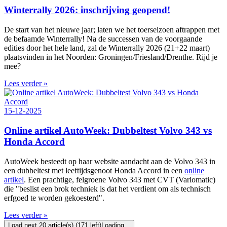
Winterrally 2026: inschrijving geopend!
De start van het nieuwe jaar; laten we het toerseizoen aftrappen met
de befaamde Winterrally! Na de successen van de voorgaande
edities door het hele land, zal de Winterrally 2026 (21+22 maart)
plaatsvinden in het Noorden: Groningen/Friesland/Drenthe. Rijd je
mee?
Lees verder »
15-12-2025
Online artikel AutoWeek: Dubbeltest Volvo 343 vs
Honda Accord
AutoWeek besteedt op haar website aandacht aan de Volvo 343 in
een dubbeltest met leeftijdsgenoot Honda Accord in een
online
artikel
. Een prachtige, felgroene Volvo 343 met CVT (Variomatic)
die "beslist een brok techniek is dat het verdient om als technisch
erfgoed te worden gekoesterd".
Lees verder »
Load next 20 article(s) (171 left)
Loading...