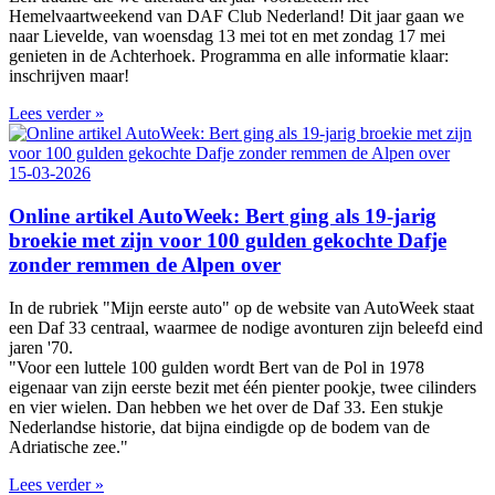
Hemelvaartweekend van DAF Club Nederland! Dit jaar gaan we
naar Lievelde, van woensdag 13 mei tot en met zondag 17 mei
genieten in de Achterhoek. Programma en alle informatie klaar:
inschrijven maar!
Lees verder »
15-03-2026
Online artikel AutoWeek: Bert ging als 19-jarig
broekie met zijn voor 100 gulden gekochte Dafje
zonder remmen de Alpen over
In de rubriek "Mijn eerste auto" op de website van AutoWeek staat
een Daf 33 centraal, waarmee de nodige avonturen zijn beleefd eind
jaren '70.
"Voor een luttele 100 gulden wordt Bert van de Pol in 1978
eigenaar van zijn eerste bezit met één pienter pookje, twee cilinders
en vier wielen. Dan hebben we het over de Daf 33. Een stukje
Nederlandse historie, dat bijna eindigde op de bodem van de
Adriatische zee."
Lees verder »