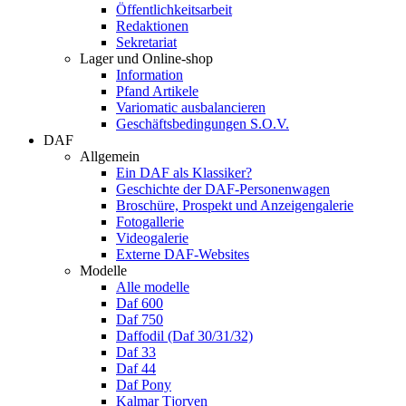
Öffentlichkeitsarbeit
Redaktionen
Sekretariat
Lager und Online-shop
Information
Pfand Artikele
Variomatic ausbalancieren
Geschäftsbedingungen S.O.V.
DAF
Allgemein
Ein DAF als Klassiker?
Geschichte der DAF-Personenwagen
Broschüre, Prospekt und Anzeigengalerie
Fotogallerie
Videogalerie
Externe DAF-Websites
Modelle
Alle modelle
Daf 600
Daf 750
Daffodil (Daf 30/31/32)
Daf 33
Daf 44
Daf Pony
Kalmar Tjorven