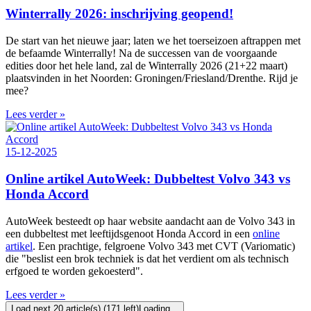
Winterrally 2026: inschrijving geopend!
De start van het nieuwe jaar; laten we het toerseizoen aftrappen met
de befaamde Winterrally! Na de successen van de voorgaande
edities door het hele land, zal de Winterrally 2026 (21+22 maart)
plaatsvinden in het Noorden: Groningen/Friesland/Drenthe. Rijd je
mee?
Lees verder »
15-12-2025
Online artikel AutoWeek: Dubbeltest Volvo 343 vs
Honda Accord
AutoWeek besteedt op haar website aandacht aan de Volvo 343 in
een dubbeltest met leeftijdsgenoot Honda Accord in een
online
artikel
. Een prachtige, felgroene Volvo 343 met CVT (Variomatic)
die "beslist een brok techniek is dat het verdient om als technisch
erfgoed te worden gekoesterd".
Lees verder »
Load next 20 article(s) (171 left)
Loading...