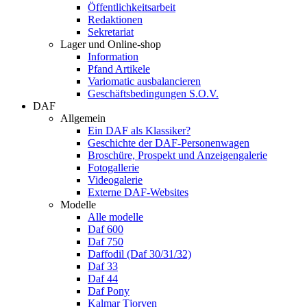
Öffentlichkeitsarbeit
Redaktionen
Sekretariat
Lager und Online-shop
Information
Pfand Artikele
Variomatic ausbalancieren
Geschäftsbedingungen S.O.V.
DAF
Allgemein
Ein DAF als Klassiker?
Geschichte der DAF-Personenwagen
Broschüre, Prospekt und Anzeigengalerie
Fotogallerie
Videogalerie
Externe DAF-Websites
Modelle
Alle modelle
Daf 600
Daf 750
Daffodil (Daf 30/31/32)
Daf 33
Daf 44
Daf Pony
Kalmar Tjorven