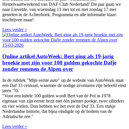
Hemelvaartweekend van DAF Club Nederland! Dit jaar gaan we
naar Lievelde, van woensdag 13 mei tot en met zondag 17 mei
genieten in de Achterhoek. Programma en alle informatie klaar:
inschrijven maar!
Lees verder »
15-03-2026
Online artikel AutoWeek: Bert ging als 19-jarig
broekie met zijn voor 100 gulden gekochte Dafje
zonder remmen de Alpen over
In de rubriek "Mijn eerste auto" op de website van AutoWeek staat
een Daf 33 centraal, waarmee de nodige avonturen zijn beleefd eind
jaren '70.
"Voor een luttele 100 gulden wordt Bert van de Pol in 1978
eigenaar van zijn eerste bezit met één pienter pookje, twee cilinders
en vier wielen. Dan hebben we het over de Daf 33. Een stukje
Nederlandse historie, dat bijna eindigde op de bodem van de
Adriatische zee."
Lees verder »