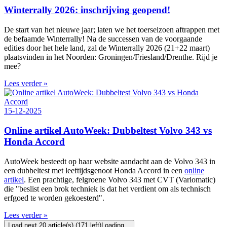
Winterrally 2026: inschrijving geopend!
De start van het nieuwe jaar; laten we het toerseizoen aftrappen met
de befaamde Winterrally! Na de successen van de voorgaande
edities door het hele land, zal de Winterrally 2026 (21+22 maart)
plaatsvinden in het Noorden: Groningen/Friesland/Drenthe. Rijd je
mee?
Lees verder »
15-12-2025
Online artikel AutoWeek: Dubbeltest Volvo 343 vs
Honda Accord
AutoWeek besteedt op haar website aandacht aan de Volvo 343 in
een dubbeltest met leeftijdsgenoot Honda Accord in een
online
artikel
. Een prachtige, felgroene Volvo 343 met CVT (Variomatic)
die "beslist een brok techniek is dat het verdient om als technisch
erfgoed te worden gekoesterd".
Lees verder »
Load next 20 article(s) (171 left)
Loading...