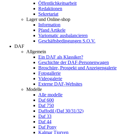
Öffentlichkeitsarbeit
Redaktionen
Sekretariat
Lager und Online-shop
Information
Pfand Artikele
Variomatic ausbalancieren
Geschäftsbedingungen S.O.V.
DAF
Allgemein
Ein DAF als Klassiker?
Geschichte der DAF-Personenwagen
Broschüre, Prospekt und Anzeigengalerie
Fotogallerie
Videogalerie
Externe DAF-Websites
Modelle
Alle modelle
Daf 600
Daf 750
Daffodil (Daf 30/31/32)
Daf 33
Daf 44
Daf Pony
Kalmar Tjorven