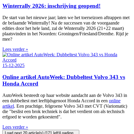
Winterrally 2026: inschrijving geopend!
De start van het nieuwe jaar; laten we het toerseizoen aftrappen met
de befaamde Winterrally! Na de successen van de voorgaande
edities door het hele land, zal de Winterrally 2026 (21+22 maart)
plaatsvinden in het Noorden: Groningen/Friesland/Drenthe. Rijd je
mee?
Lees verder »
15-12-2025
Online artikel AutoWeek: Dubbeltest Volvo 343 vs
Honda Accord
AutoWeek besteedt op haar website aandacht aan de Volvo 343 in
een dubbeltest met leeftijdsgenoot Honda Accord in een
online
artikel
. Een prachtige, felgroene Volvo 343 met CVT (Variomatic)
die "beslist een brok techniek is dat het verdient om als technisch
erfgoed te worden gekoesterd".
Lees verder »
Load next 20 article(s) (171 left)
Loading...