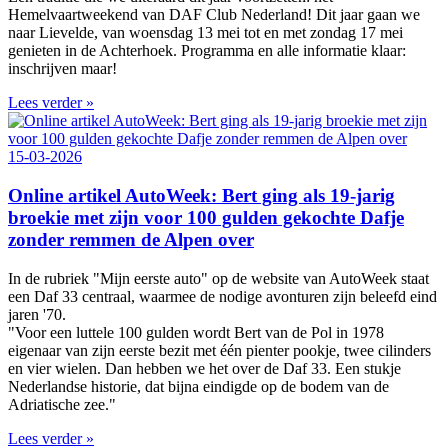
Hemelvaartweekend van DAF Club Nederland! Dit jaar gaan we
naar Lievelde, van woensdag 13 mei tot en met zondag 17 mei
genieten in de Achterhoek. Programma en alle informatie klaar:
inschrijven maar!
Lees verder »
15-03-2026
Online artikel AutoWeek: Bert ging als 19-jarig
broekie met zijn voor 100 gulden gekochte Dafje
zonder remmen de Alpen over
In de rubriek "Mijn eerste auto" op de website van AutoWeek staat
een Daf 33 centraal, waarmee de nodige avonturen zijn beleefd eind
jaren '70.
"Voor een luttele 100 gulden wordt Bert van de Pol in 1978
eigenaar van zijn eerste bezit met één pienter pookje, twee cilinders
en vier wielen. Dan hebben we het over de Daf 33. Een stukje
Nederlandse historie, dat bijna eindigde op de bodem van de
Adriatische zee."
Lees verder »