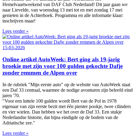
Hemelvaartweekend van DAF Club Nederland! Dit jaar gaan we
naar Lievelde, van woensdag 13 mei tot en met zondag 17 mei
genieten in de Achterhoek. Programma en alle informatie klaar:
inschrijven maar!
Lees verder »
15-03-2026
Online artikel AutoWeek: Bert ging als 19-jarig
broekie met zijn voor 100 gulden gekochte Dafje
zonder remmen de Alpen over
In de rubriek "Mijn eerste auto" op de website van AutoWeek staat
een Daf 33 centraal, waarmee de nodige avonturen zijn beleefd eind
jaren '70.
"Voor een luttele 100 gulden wordt Bert van de Pol in 1978
eigenaar van zijn eerste bezit met één pienter pookje, twee cilinders
en vier wielen. Dan hebben we het over de Daf 33. Een stukje
Nederlandse historie, dat bijna eindigde op de bodem van de
Adriatische zee."
Lees verder »