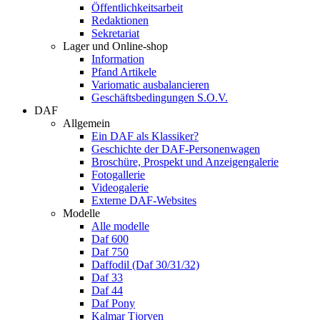
Öffentlichkeitsarbeit
Redaktionen
Sekretariat
Lager und Online-shop
Information
Pfand Artikele
Variomatic ausbalancieren
Geschäftsbedingungen S.O.V.
DAF
Allgemein
Ein DAF als Klassiker?
Geschichte der DAF-Personenwagen
Broschüre, Prospekt und Anzeigengalerie
Fotogallerie
Videogalerie
Externe DAF-Websites
Modelle
Alle modelle
Daf 600
Daf 750
Daffodil (Daf 30/31/32)
Daf 33
Daf 44
Daf Pony
Kalmar Tjorven