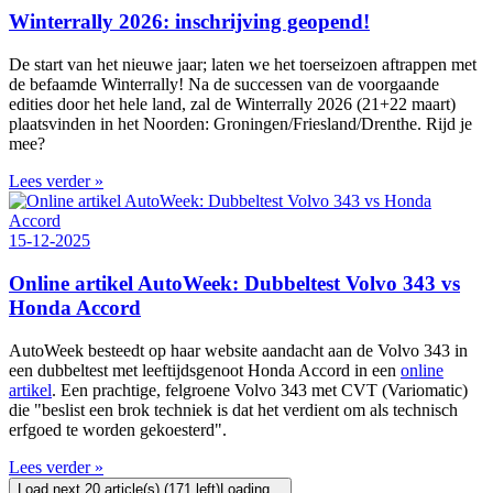
Winterrally 2026: inschrijving geopend!
De start van het nieuwe jaar; laten we het toerseizoen aftrappen met
de befaamde Winterrally! Na de successen van de voorgaande
edities door het hele land, zal de Winterrally 2026 (21+22 maart)
plaatsvinden in het Noorden: Groningen/Friesland/Drenthe. Rijd je
mee?
Lees verder »
15-12-2025
Online artikel AutoWeek: Dubbeltest Volvo 343 vs
Honda Accord
AutoWeek besteedt op haar website aandacht aan de Volvo 343 in
een dubbeltest met leeftijdsgenoot Honda Accord in een
online
artikel
. Een prachtige, felgroene Volvo 343 met CVT (Variomatic)
die "beslist een brok techniek is dat het verdient om als technisch
erfgoed te worden gekoesterd".
Lees verder »
Load next 20 article(s) (171 left)
Loading...