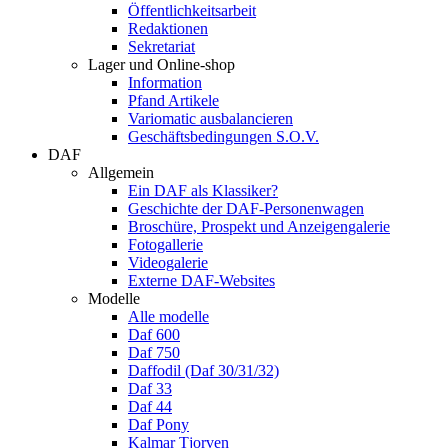
Öffentlichkeitsarbeit
Redaktionen
Sekretariat
Lager und Online-shop
Information
Pfand Artikele
Variomatic ausbalancieren
Geschäftsbedingungen S.O.V.
DAF
Allgemein
Ein DAF als Klassiker?
Geschichte der DAF-Personenwagen
Broschüre, Prospekt und Anzeigengalerie
Fotogallerie
Videogalerie
Externe DAF-Websites
Modelle
Alle modelle
Daf 600
Daf 750
Daffodil (Daf 30/31/32)
Daf 33
Daf 44
Daf Pony
Kalmar Tjorven