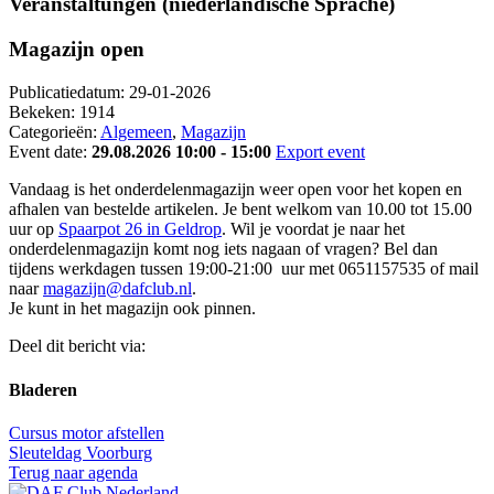
Veranstaltungen (niederländische Sprache)
Magazijn open
Publicatiedatum:
29-01-2026
Bekeken:
1914
Categorieën:
Algemeen
,
Magazijn
Event date:
29.08.2026 10:00 - 15:00
Export event
Vandaag is het onderdelenmagazijn weer open voor het kopen en
afhalen van bestelde artikelen. Je bent welkom van 10.00 tot 15.00
uur op
Spaarpot 26 in Geldrop
. Wil je voordat je naar het
onderdelenmagazijn komt nog iets nagaan of vragen? Bel dan
tijdens werkdagen tussen 19:00-21:00 uur met 0651157535 of mail
naar
magazijn@dafclub.nl
.
Je kunt in het magazijn ook pinnen.
Deel dit bericht via:
Bladeren
Cursus motor afstellen
Sleuteldag Voorburg
Terug naar agenda