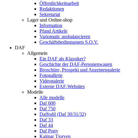
Öffentlichkeitsarbeit
Redaktionen
Sekretariat
Lager und Online-shop
Information
Pfand Artikele
Variomatic ausbalancieren
Geschäftsbedingungen S.O.V.
DAF
Allgemein
Ein DAF als Klassiker?
Geschichte der DAF-Personenwagen
Broschüre, Prospekt und Anzeigengalerie
Fotogallerie
Videogalerie
Externe DAF-Websites
Modelle
Alle modelle
Daf 600
Daf 750
Daffodil (Daf 30/31/32)
Daf 33
Daf 44
Daf Pony
Kalmar Tjorven