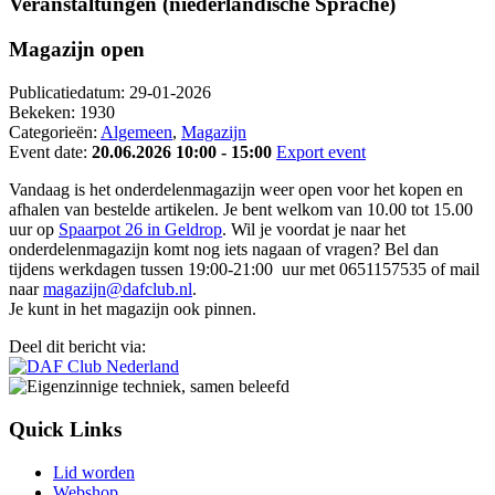
Veranstaltungen (niederländische Sprache)
Magazijn open
Publicatiedatum:
29-01-2026
Bekeken:
1930
Categorieën:
Algemeen
,
Magazijn
Event date:
20.06.2026 10:00 - 15:00
Export event
Vandaag is het onderdelenmagazijn weer open voor het kopen en
afhalen van bestelde artikelen. Je bent welkom van 10.00 tot 15.00
uur op
Spaarpot 26 in Geldrop
. Wil je voordat je naar het
onderdelenmagazijn komt nog iets nagaan of vragen? Bel dan
tijdens werkdagen tussen 19:00-21:00 uur met 0651157535 of mail
naar
magazijn@dafclub.nl
.
Je kunt in het magazijn ook pinnen.
Deel dit bericht via:
Quick Links
Lid worden
Webshop