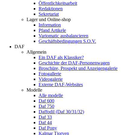
Öffentlichkeitsarbeit
Redaktionen
Sekretariat
Lager und Online-shop
Information
Pfand Artikele
Variomatic ausbalancieren
Geschäftsbedingungen S.O.V.
DAF
Allgemein
Ein DAF als Klassiker?
Geschichte der DAF-Personenwagen
Broschüre, Prospekt und Anzeigengalerie
Fotogallerie
Videogalerie
Externe DAF-Websites
Modelle
Alle modelle
Daf 600
Daf 750
Daffodil (Daf 30/31/32)
Daf 33
Daf 44
Daf Pony
Kalmar Tjorven