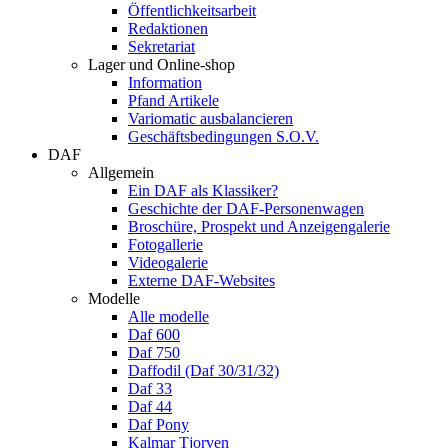
Öffentlichkeitsarbeit
Redaktionen
Sekretariat
Lager und Online-shop
Information
Pfand Artikele
Variomatic ausbalancieren
Geschäftsbedingungen S.O.V.
DAF
Allgemein
Ein DAF als Klassiker?
Geschichte der DAF-Personenwagen
Broschüre, Prospekt und Anzeigengalerie
Fotogallerie
Videogalerie
Externe DAF-Websites
Modelle
Alle modelle
Daf 600
Daf 750
Daffodil (Daf 30/31/32)
Daf 33
Daf 44
Daf Pony
Kalmar Tjorven