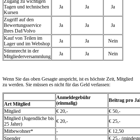
Zugang zu wichtigen
Tagen und technischen
Ja
Ja
Ja
Kursen
Zugriff auf den
Bewertungsservice
Ja
Ja
Ja
Ihres Daf/Volvo
Kauf von Teilen im
Ja
Ja
Nein
Lager und im Webshop
Stimmrecht in der
Ja
Ja
Nein
Mitgliederversammlung
Wenn Sie das oben Gesagte anspricht, ist es höchste Zeit, Mitglied
zu werden. Sie müssen es nicht für das Geld verlassen:
Anmeldegebühr
Beitrag pro Ja
(einmalig)
Art Mitglied
Mitglied
€ 20,-
€ 50,-
Mitglied (Jugendliche bis
€ 20,-
€ 25,-
25 Jahre)
Mitbewohner*
-
€ 12,50
Spender
-
€ 25,- (mindest