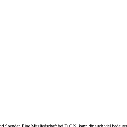
 Spender. Eine Mitgliedschaft bei D.C.N. kann dir auch viel bedeute