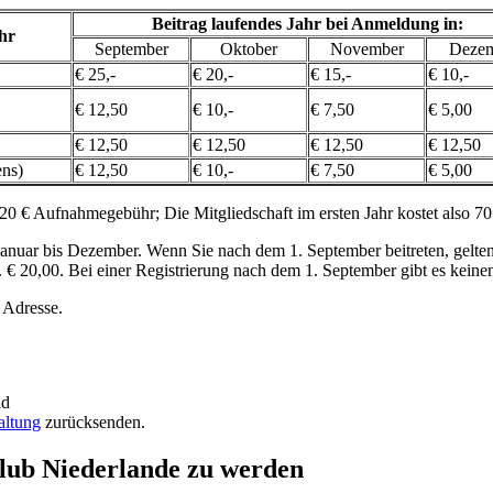
Beitrag laufendes Jahr bei Anmeldung in:
hr
September
Oktober
November
Deze
€ 25,-
€ 20,-
€ 15,-
€ 10,-
€ 12,50
€ 10,-
€ 7,50
€ 5,00
€ 12,50
€ 12,50
€ 12,50
€ 12,50
ens)
€ 12,50
€ 10,-
€ 7,50
€ 5,00
 20 € Aufnahmegebühr; Die Mitgliedschaft im ersten Jahr kostet also 70
uar bis Dezember. Wenn Sie nach dem 1. September beitreten, gelten f
€ 20,00. Bei einer Registrierung nach dem 1. September gibt es keinen
 Adresse.
nd
altung
zurücksenden.
lub Niederlande zu werden