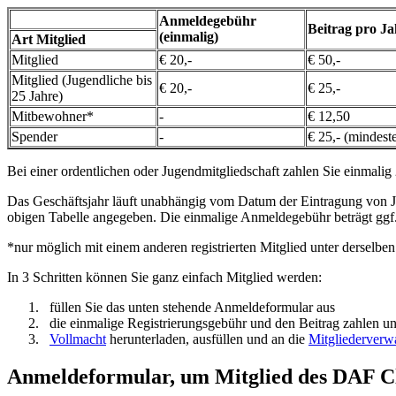
Anmeldegebühr
Beitrag pro Ja
(einmalig)
Art Mitglied
Mitglied
€ 20,-
€ 50,-
Mitglied (Jugendliche bis
€ 20,-
€ 25,-
25 Jahre)
Mitbewohner*
-
€ 12,50
Spender
-
€ 25,- (mindest
Bei einer ordentlichen oder Jugendmitgliedschaft zahlen Sie einmalig
Das Geschäftsjahr läuft unabhängig vom Datum der Eintragung von Jan
obigen Tabelle angegeben. Die einmalige Anmeldegebühr beträgt ggf. 
*nur möglich mit einem anderen registrierten Mitglied unter derselben
In 3 Schritten können Sie ganz einfach Mitglied werden:
füllen Sie das unten stehende Anmeldeformular aus
die einmalige Registrierungsgebühr und den Beitrag zahlen u
Vollmacht
herunterladen, ausfüllen und an die
Mitgliederverw
Anmeldeformular, um Mitglied des DAF C