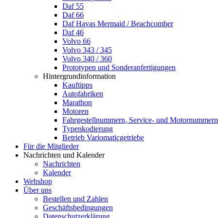
Daf 55
Daf 66
Daf Havas Mermaid / Beachcomber
Daf 46
Volvo 66
Volvo 343 / 345
Volvo 340 / 360
Prototypen und Sonderanfertigungen
Hintergrundinformation
Kauftipps
Autofabriken
Marathon
Motoren
Fahrgestellnummern, Service- und Motornummern
Typenkodierung
Betrieb Variomaticgetriebe
Für die Mitglieder
Nachrichten und Kalender
Nachrichten
Kalender
Webshop
Über uns
Bestellen und Zahlen
Geschäftsbedingungen
Datenschutzerklärung