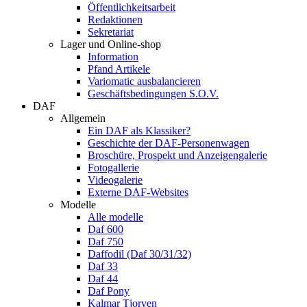
Öffentlichkeitsarbeit
Redaktionen
Sekretariat
Lager und Online-shop
Information
Pfand Artikele
Variomatic ausbalancieren
Geschäftsbedingungen S.O.V.
DAF
Allgemein
Ein DAF als Klassiker?
Geschichte der DAF-Personenwagen
Broschüre, Prospekt und Anzeigengalerie
Fotogallerie
Videogalerie
Externe DAF-Websites
Modelle
Alle modelle
Daf 600
Daf 750
Daffodil (Daf 30/31/32)
Daf 33
Daf 44
Daf Pony
Kalmar Tjorven