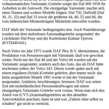
vollautomatischen Variomatic-Getriebe sorgte der Daf 600 1958 für
Aufsehen in der Autowelt. Die einzigartige Variomatic machte sich
einen Namen und weitere Modelle folgten: Daf 750, Daffodil (Daf
30, 31, 32) und Daf 33 sowie die größeren 44, 46, 55 und 66, die
vom italienischen Meisterdesigner Michelotti entworfen wurden.
DAF blieb der Variomatic bedingungslos treu. Auch Nutzfahrzeuge
wurden mit dem stufenlosen Automatikgetriebe ausgestattet: der
Leichtlaster Daf Pony und der Kurierlaster Kalmar Tjorven
(KVD440/441).
Nach Volvo im Jahr 1975 wurde DAF Pkw B.V. übernommen, die
Produktion von Personenwagen mit Variomatic läuft wie gewohnt
weiter. Nicht nur der Daf 46 und der Volvo 66 wurden mit der
Variomatic ausgestattet, sondern auch das Auto, das als DAF hätte
erscheinen sollen: der Volvo 343. Dieser wurde später auch mit
einem regulären (Schalt-)Getriebe geliefert, aber immer noch: das
letzte ausgelieferte Modell 1991 wurde er mit der Variomatic
ausgestattet. Anfahren, beschleunigen, bremsen: DAF war seiner
Zeit mit niederländischen Personenkraftwagen mit einem
einzigartigen Variomatic-Getriebe weit voraus. Wenn man sich den
Anteil von (CVT-)Automatikgetrieben an den aktuellen
Autoverkäufen anschaut, dann ist und war „Fahren ohne selbst zu
schalten“ gar nicht so verrückt.