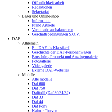
Öffentlichkeitsarbeit
Redaktionen
Sekretariat
Lager und Online-shop
Information
Pfand Artikele
Variomatic ausbalancieren
Geschäftsbedingungen S.O.V.
DAF
Allgemein
Ein DAF als Klassiker?
Geschichte der DAF-Personenwagen
Broschüre, Prospekt und Anzeigengalerie
Fotogallerie
Videogalerie
Externe DAF-Websites
Modelle
Alle modelle
Daf 600
Daf 750
Daffodil (Daf 30/31/32)
Daf 33
Daf 44
Daf Pony
Kalmar Tjorven